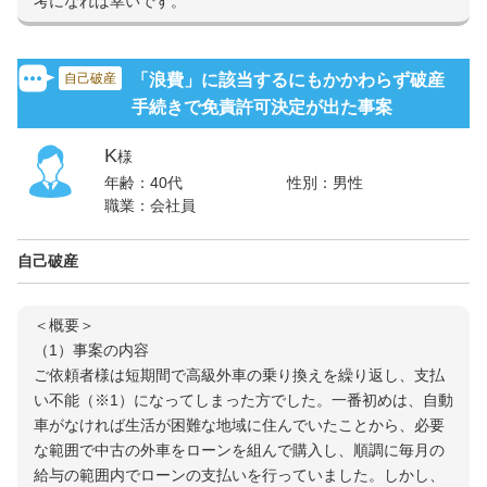
考になれば幸いです。
自己破産
「浪費」に該当するにもかかわらず破産
手続きで免責許可決定が出た事案
K
様
年齢：
40代
性別：
男性
職業：
会社員
自己破産
＜概要＞
（1）事案の内容
ご依頼者様は短期間で高級外車の乗り換えを繰り返し、支払
い不能（※1）になってしまった方でした。一番初めは、自動
車がなければ生活が困難な地域に住んでいたことから、必要
な範囲で中古の外車をローンを組んで購入し、順調に毎月の
給与の範囲内でローンの支払いを行っていました。しかし、