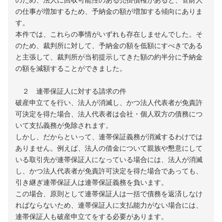
のため、法人に回収可能性のある売掛債権があると、管財人
の仕事が増加するため、予納金の額が増加する傾向にありま
す。
本件では、これらの事情がいずれも存在しませんでした。そ
のため、裁判所に対して、予納金の額を低額にすべきである
と主張して、裁判所が当初提示してきた額の約半分に予納金
の額を減額することができました。
２ 連帯保証人に対する請求の件
破産申立てを行い、法人が消滅し、かつ法人代表者が免責許
可決定を得た場合、法人代表者は会社・個人双方の債務につ
いて支払義務が免除されます。
しかし、だからといって、連帯保証義務が消滅するわけでは
ありません。例えば、法人の借金について親族や懇意にして
いる取引先が連帯保証人になっている場合には、法人が消滅
し、かつ法人代表者が免責許可決定を得た場合であっても、
引き継ぎ連帯保証人は連帯保証義務を負います。
この場合、原則として連帯保証人は一括で債務を返済しなけ
ればならないため、連帯保証人に支払能力がない場合には、
連帯保証人も破産申立てをする必要があります。