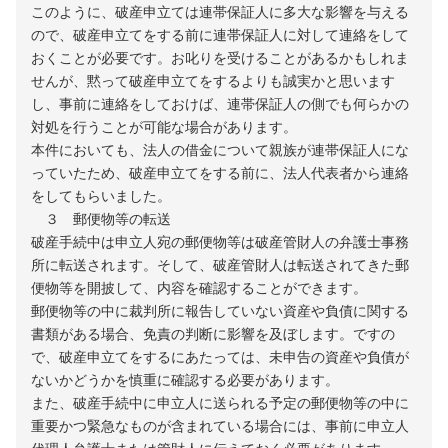
このように、破産申立ては連帯保証人に多大な影響を与える
ので、破産申立てをする前に連帯保証人に対して連絡をして
おくことが必要です。お叱りを受けることがあるかもしれま
せんが、黙って破産申立てをするよりも誠実かと思います
し、事前に連絡をしておけば、連帯保証人の側でも何らかの
対処を行うことが可能な場合があります。
本件においても、法人の借金について親族が連帯保証人にな
っていたため、破産申立てをする前に、法人代表者から連絡
をしてもらいました。
３ 郵便物等の転送
破産手続中は申立人宛の郵便物等は破産管財人の弁護士事務
所に転送されます。そして、破産管財人は転送されてきた郵
便物等を開披して、内容を確認することができます。
郵便物等の中に裁判所に報告していない資産や負債に関する
書類がある場合、免責の判断に影響を及ぼします。ですの
で、破産申立てをするにあたっては、未申告の資産や負債が
ないかどうかを慎重に確認する必要があります。
また、破産手続中に申立人に送られる予定の郵便物等の中に
重要かつ緊急なものが含まれている場合には、事前に申立人