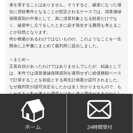
者を害することはありません。そうすると、破産になった場
合に管財事件となることが想定されるケースでは、清算価値
保障原則の中身として、真に清算対象となる財産だけでな
く、破産申し立てをしたときに必ず発生する費用も考えるこ
とが自然となります。
何か根拠があるわけではないものの、このようなことを一生
懸命に上申書にまとめて裁判所に提出しました。
＜まとめ＞
正直自信があったわけではありませんでしたが、結論として
は、本件では清算価値保障原則を適用せずに総債務額ベース
で計算することを前提とする再生計画案が認可されました。
なぜ裁判官が認可決定をしたかは全く分かりませんので、も
しかすると私が考えた理屈とは全く違う理由があるのかもし
れません。しかし、とにもかくにも、依頼者にとって有利な
計算方法が例外的に採用されたという事実は間違いないの
で、申立代理人としては一つ有益な仕事ができたと自負する
次第です。