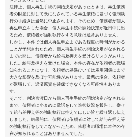
法律上、個人再生手続の開始決定があったときは、再生債務
者の財産に対して既になされている再生債権に基づく強制執
行の手続きは当然に中止されます。そのため、債務者が個人
再生申立をした場合、個人再生手続の開始決定が近日中に出
るため、債権者が強制執行をする意味は通常ありません。
しかし、本件では個人再生申立まである程度の時間がかかる
ことが予想されたため、個人再生手続の開始決定がなされる
までの間に、債権者から給与差押えを受けるリスクがありま
した。給与差押えを受けた場合、本件の存在が依頼者の職場
知られることになり、依頼者の処遇ひいては雇用関係にまで
大きな影響を及ぼす可能性があります。最悪の場合、依頼者
が退職して、返済原資を確保できなくなる可能性もありま
す。
そこで、判決言渡日から個人再生手続の開始決定がなされる
まで、債権者に小まめに電話をして進捗状況を報告し、併せ
て給与差押え等の強制執行は控えてほしい旨と繰り返し伝え
しました。結果的に、債権者は依頼者に対して給与差押え等
の強制執行をしてこなかったため、依頼者の職場に本件の存
在が知られることはありませんでした。