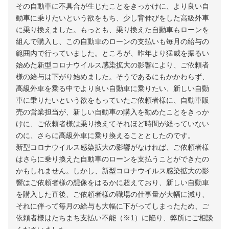
その自動車に不具合が生じたことをきっかけに、より良い自
動車に乗りたいという欲をもち、少し背伸びをした高級外車
に乗り換えました。もっとも、乗り換えた自動車もローンを
組んで購入し、この自動車のローンの支払いも毎月の給与の
範囲内で行っていました。ところが、昨年より猛威を振るい
始めた新型コロナウイルス感染拡大の影響により、ご依頼者
様の給与は下がり始めました。そうであるにもかかわらず、
高級外車を乗る中でより良い自動車に乗りたい、新しい自動
車に乗りたいという欲をもっていたご依頼者様に、自動車販
売の営業担当が、新しい自動車の購入を勧めたことをきっか
けに、ご依頼者様は乗り換えてそれほど時間が経っていない
のに、さらに高級外車に乗り換えることとしたのです。
新型コロナウイルス感染拡大の影響がなければ、ご依頼者様
はさらに乗り換えた自動車のローンを支払うことができたの
かもしれません。しかし、新型コロナウイルス感染拡大の影
響はご依頼者様の想像をはるかに超えており、新しい自動車
を購入した直後、ご依頼者様の職場の仕事量が大幅に減り、
それに伴って毎月の給与も大幅に下がってしまったため、ご
依頼者様はたちまち支払い不能（※1）に陥り、弊所にご相談