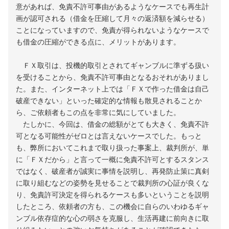
意があれば、免責不許可事由があるようなケースでも再生計
画が認可される（借金を圧縮して月々の返済額を減らせる）
ことになっていますので、免責が得られないようなケースで
も借金の圧縮ができる点に、メリットがあります。
ＦＸ取引は、投機的取引とされてギャンブルに準ずる扱い
を受けることから、免責不許可事由となるおそれがありまし
た。また、インターネット上では「ＦＸで作った借金は自己
破産できない」といった確定的な情報も散見されることか
ら、ご依頼者もこの点を非常に気にしていました。
たしかに、今回は、借金の総額がとても大きく、免責不許
可となる可能性がゼロとは言えないケースでした。もっと
も、弊所においてこれまで取り扱った事案上、裁判所が、単
に「ＦＸだから」と言って一概に免責不許可とするスタンス
ではなく、破産者が誠実に事情を説明し、再発防止策に真剣
に取り組むなどの姿勢を見せることで裁判所の心証が良くな
り、免責許可決定を得られるケースも多いということを説明
したところ、依頼者の方も、この機会に自らのいわゆるギャ
ンブル依存症的な心の弱さを克服し、生活再建に前向きに取