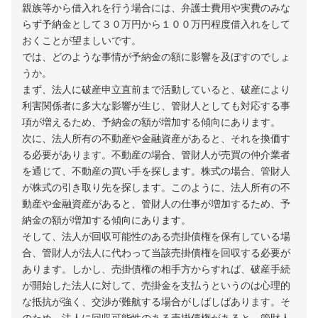
親族等から借入れを行う場合には、弁護士費用や実費のみな
らず予納金として３０万円から１００万円程度借入れをして
おくことが望ましいです。
では、どのような事情が予納金の額に影響を及ぼすのでしょ
うか。
まず、法人に破産申立直前まで活動していると、破産により
利害関係者に多大な影響が生じ、管財人としても対応する事
項が増えるため、予納金の額が増加する傾向にあります。
次に、法人所有の不動産や金融資産があると、それを換価す
る必要があります。不動産の場合、管財人が売買の仲介業者
を通じて、不動産の買い手を探します。株式の場合、管財人
が株式の引き取り先を探します。このように、法人所有の不
動産や金融資産があると、管財人の仕事が増加するため、予
納金の額が増加する傾向にあります。
そして、法人が回収可能性のある売掛債権を保有している場
合、管財人が法人に代わって当該売掛債権を回収する必要が
あります。しかし、売掛債権の相手方からすれば、破産手続
が開始した法人に対して、売掛金を支払うというのは心理的
な抵抗が強く、交渉が難航する場合がしばしばあります。そ