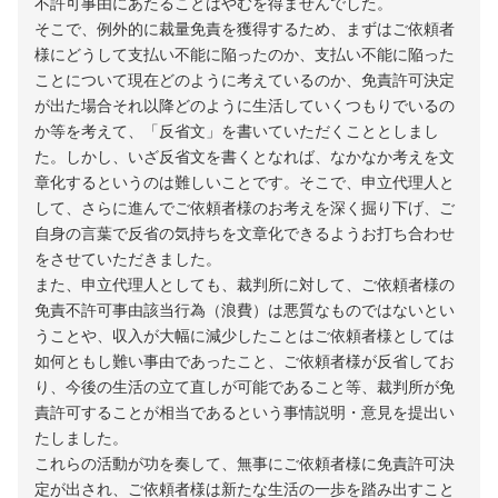
不許可事由にあたることはやむを得ませんでした。
そこで、例外的に裁量免責を獲得するため、まずはご依頼者
様にどうして支払い不能に陥ったのか、支払い不能に陥った
ことについて現在どのように考えているのか、免責許可決定
が出た場合それ以降どのように生活していくつもりでいるの
か等を考えて、「反省文」を書いていただくこととしまし
た。しかし、いざ反省文を書くとなれば、なかなか考えを文
章化するというのは難しいことです。そこで、申立代理人と
して、さらに進んでご依頼者様のお考えを深く掘り下げ、ご
自身の言葉で反省の気持ちを文章化できるようお打ち合わせ
をさせていただきました。
また、申立代理人としても、裁判所に対して、ご依頼者様の
免責不許可事由該当行為（浪費）は悪質なものではないとい
うことや、収入が大幅に減少したことはご依頼者様としては
如何ともし難い事由であったこと、ご依頼者様が反省してお
り、今後の生活の立て直しが可能であること等、裁判所が免
責許可することが相当であるという事情説明・意見を提出い
たしました。
これらの活動が功を奏して、無事にご依頼者様に免責許可決
定が出され、ご依頼者様は新たな生活の一歩を踏み出すこと