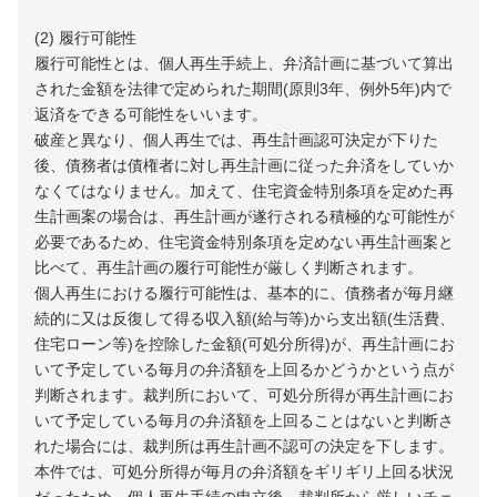
(2) 履行可能性
履行可能性とは、個人再生手続上、弁済計画に基づいて算出
された金額を法律で定められた期間(原則3年、例外5年)内で
返済をできる可能性をいいます。
破産と異なり、個人再生では、再生計画認可決定が下りた
後、債務者は債権者に対し再生計画に従った弁済をしていか
なくてはなりません。加えて、住宅資金特別条項を定めた再
生計画案の場合は、再生計画が遂行される積極的な可能性が
必要であるため、住宅資金特別条項を定めない再生計画案と
比べて、再生計画の履行可能性が厳しく判断されます。
個人再生における履行可能性は、基本的に、債務者が毎月継
続的に又は反復して得る収入額(給与等)から支出額(生活費、
住宅ローン等)を控除した金額(可処分所得)が、再生計画にお
いて予定している毎月の弁済額を上回るかどうかという点が
判断されます。裁判所において、可処分所得が再生計画にお
いて予定している毎月の弁済額を上回ることはないと判断さ
れた場合には、裁判所は再生計画不認可の決定を下します。
本件では、可処分所得が毎月の弁済額をギリギリ上回る状況