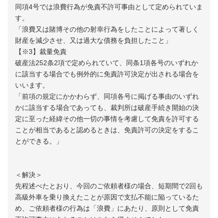
同項4号では浪費行為が免責不許可事由として定められていま
す。
「浪費又は賭博その他の射幸行為をしたことによって著しく
財産を減少させ、又は過大な債務を負担したこと」
【※3】裁量免責
破産法252条2項で定められていて、同条1項各号のいずれか
に該当する場合でも例外的に免責許可決定が出される場合を
いいます。
「前項の規定にかかわらず、同項各号に掲げる事由のいずれ
かに該当する場合であっても、裁判所は破産手続き開始の決
定に至った経緯その他一切の事情を考慮して免責を許可する
ことが相当であると認めるときは、免責許可の決定をするこ
とができる。」
＜解決＞
先程述べたとおり、今回のご依頼者様の場合、短期間で2回も
高級外車を乗り換えたことが原因で支払不能に陥っているた
め、ご依頼者様の行為は「浪費」にあたり、原則として免責