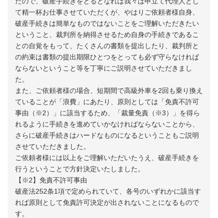
たので、破産手続きをとるとなれば我々は申立て代理人とし
て精一杯お仕事させていただくが、やはりご依頼者様自身、
破産手続きは簡単なものではないことをご理解いただきたい
ということ、裁判所を納得させるため自身の手続きであるこ
との自覚をもって、たくさんの書類を提出したり、裁判所と
の約束は書類の提出期限ひとつをとっても必ず守らなければ
ならないということ等を丁寧にご説明させていただきまし
た。
また、ご依頼者様の場合、短期間で高級外車を2回も乗り換え
ていることが「浪費」にあたり、原則としては「免責不許可
事由（※2）」に該当するため、「裁量免責（※3）」を得ら
れるように手続きを進めていかなければならないことから、
さらに破産手続きはハードなものになるということもご説明
させていただきました。
ご依頼者様には以上をご理解いただいたうえ、破産手続きを
行うということで方針決定いたしました。
【※2】免責不許可事由
破産法252条1項で定められていて、各号のいずれかに該当す
れば原則として免責許可決定が出されないことになるもので
す。