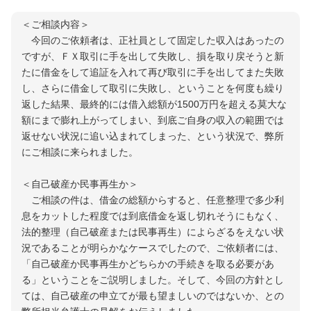
事務所一覧
＜ご相談内容＞
今回のご依頼者は、正社員として固定した収入はあったの
滋賀大津駅前事務所
ですが、ＦＸ取引に手を出して失敗し、損を取り戻そうと新
たに借金をして追証を入れて再び取引に手を出してまた失敗
大阪高槻駅前事務所
し、さらに借金して取引に失敗し、ということを何度も繰り
返した結果、最終的には借入総額が1500万円を超える莫大な
虎ノ門事務所
額にまで膨れ上がってしまい、到底ご自身の収入の範囲では
返せない状況に追い込まれてしまった、という状況で、弊所
立川事務所
にご相談に来られました。
横浜事務所
＜自己破産か民事再生か＞
ご相談の件は、借金の総額からすると、任意整理で多少利
免責事項
息をカットした程度では到底借金を返し切れそうにもなく、
法的整理（自己破産または民事再生）によらざるをえない状
況であることが明らかなケースでしたので、ご依頼者には、
「自己破産か民事再生かどちらかの手続きを取る必要があ
る」ということをご説明しました。そして、今回の方針とし
ては、自己破産の申立てが最も望ましいのではないか、との