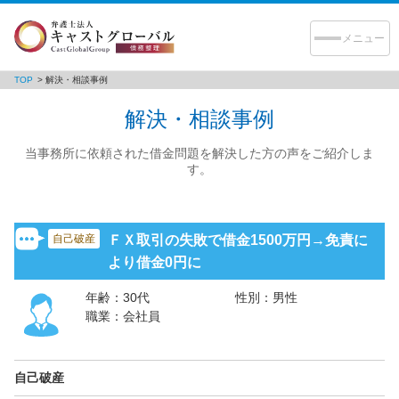
TOP
解決・相談事例
マンガで解説！
債務整理
解決・相談事例
解決・相談事例
当事務所に依頼された借金問題を解決した方の声をご紹介しま
す。
弁護士コラム
当事務所の強み
自己破産
ＦＸ取引の失敗で借金1500万円→免責に
初めてのご相談
より借金0円に
弁護士紹介
年齢：
30代
性別：
男性
職業：
会社員
弁護士費用
事務所案内
自己破産