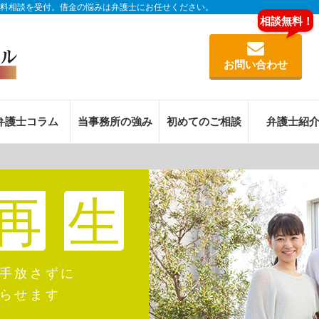
料相談を受付。借金の悩みは弁護士にお任せください。
お問い合わせ
弁護士コラム
当事務所の強み
初めてのご相談
弁護士紹
再
生
手放さずに
らせます