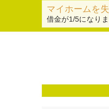
マイホームを
借金が1/5になり