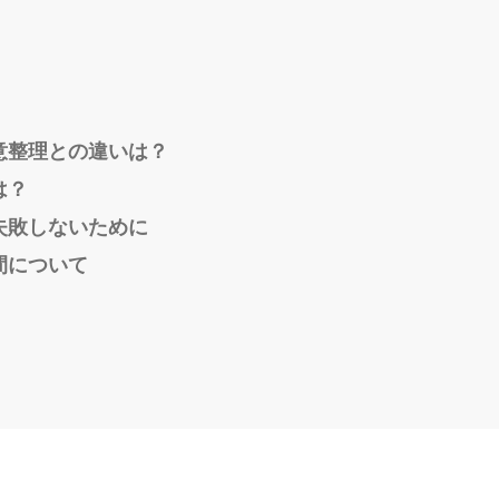
意整理との違いは？
は？
失敗しないために
間について