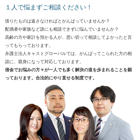
１人で悩まずご相談ください！
事務所一覧
借りたものは返さなければとがんばっていませんか？
滋賀大津駅前事務所
配偶者や家族など誰にも相談できずに悩んでいませんか？
大阪高槻駅前事務所
高齢の方や家計を預かる人が、思い切って相談してよかったと言
ってもらっております。
虎ノ門事務所
弁護士法人キャストグローバルでは、がんばってこられた方の相
談に、親身になって対応しております。
立川事務所
借金でお悩みの方々が一人でも多く解決の道を歩まれることを願
っております。合法的にやり直せる制度です。
横浜事務所
免責事項