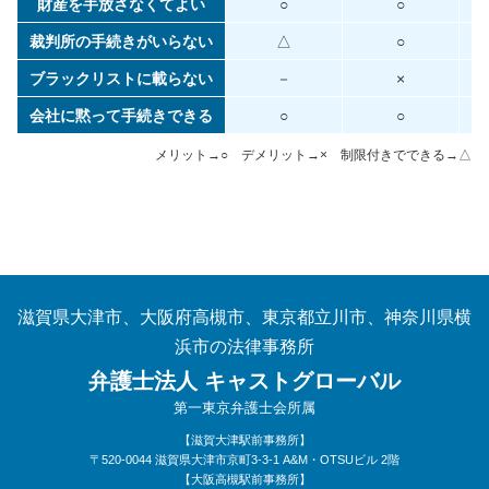
財産を手放さなくてよい
○
○
裁判所の手続きがいらない
△
○
ブラックリストに載らない
－
×
会社に黙って手続きできる
○
○
メリット→○ デメリット→× 制限付きでできる→△
滋賀県大津市、大阪府高槻市、東京都立川市、神奈川県横
浜市の法律事務所
弁護士法人
キャストグローバル
第一東京弁護士会所属
【滋賀大津駅前事務所】
〒520-0044 滋賀県大津市京町3-3-1 A&M・OTSUビル 2階
【大阪高槻駅前事務所】