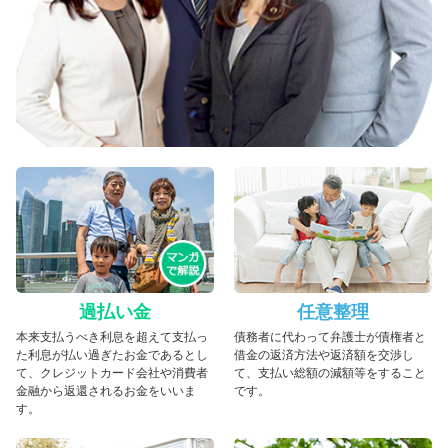
過払い金
任意整理
本来支払うべき利息を超えて支払っ
債務者に代わって弁護士が債権者と
た利息が払い過ぎたお金であるとし
借金の返済方法や返済額を交渉し
て、クレジットカード会社や消費者
て、支払い総額の減額等をすること
金融から返還されるお金をいいま
です。
す。