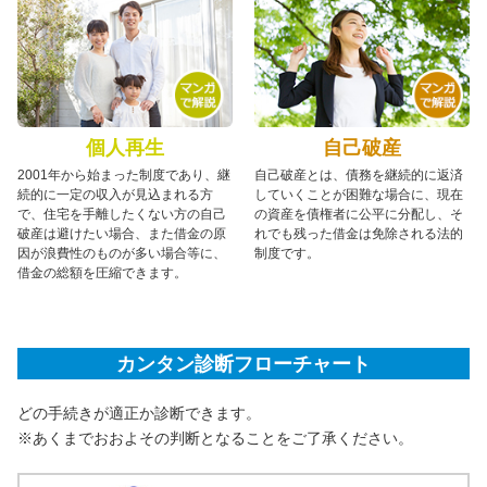
個人再生
自己破産
2001年から始まった制度であり、継
自己破産とは、債務を継続的に返済
続的に一定の収入が見込まれる方
していくことが困難な場合に、現在
で、住宅を手離したくない方の自己
の資産を債権者に公平に分配し、そ
破産は避けたい場合、また借金の原
れでも残った借金は免除される法的
因が浪費性のものが多い場合等に、
制度です。
借金の総額を圧縮できます。
カンタン診断フローチャート
どの手続きが適正か診断できます。
※あくまでおおよその判断となることをご了承ください。