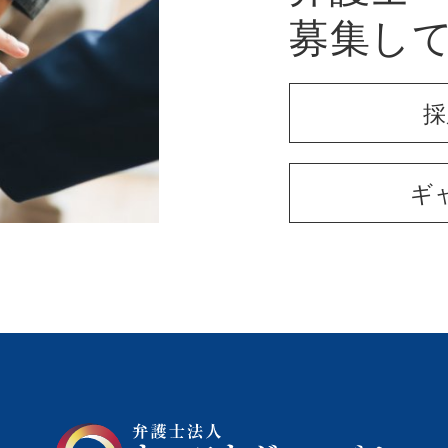
募集し
採
ギ